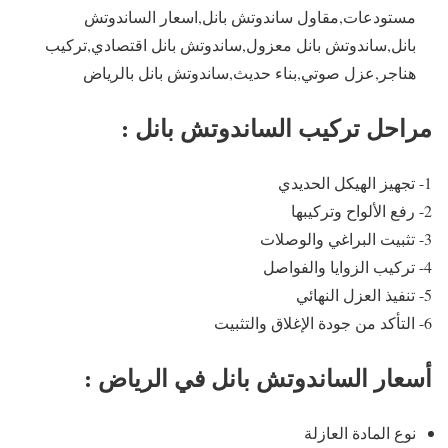
مستودعات,مقاول ساندوتش بانل,اسعار الساندوتش
بانل,ساندوتش بانل معزول,ساندوتش بانل اقتصادي,تركيب
هناجر,عزل صوتي,بناء حديث,ساندوتش بانل بالرياض
مراحل تركيب الساندوتش بانل :
1- تجهيز الهيكل الحديدي
2- رفع الألواح وتركيبها
3- تثبيت البراغي والوصلات
4- تركيب الزوايا والفواصل
5- تنفيذ العزل النهائي
6- التأكد من جودة الإغلاق والتثبيت
أسعار الساندوتش بانل في الرياض :
نوع المادة العازلة