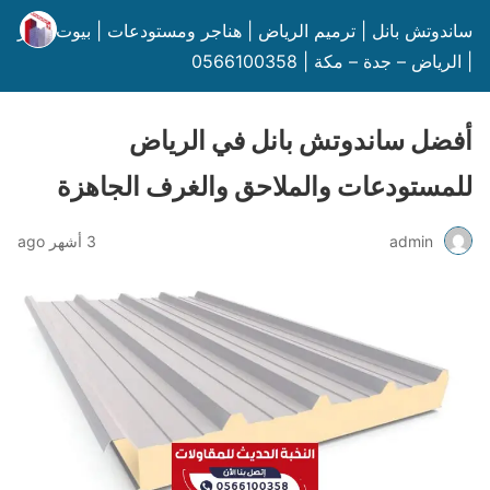
ساندوتش بانل | ترميم الرياض | هناجر ومستودعات | بيوت شعر
| الرياض – جدة – مكة | 0566100358
أفضل ساندوتش بانل في الرياض
للمستودعات والملاحق والغرف الجاهزة
admin
3 أشهر ago