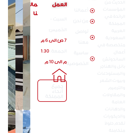
الحديث من
العمل
مال
المؤسسات
أعمالنا
نا
الرائدة في
السبت -
من نحن
المملكة
الخميس:
العربية
تواصل
السعودية
7 ص الى 6 م
معنا
متخصصة في
الجمعة:
1:30
أعمال
ساسية
الساندوتش
م الى 10 م
الخصوصية
بانل والهناجر
والمستودعات
وبيوت الشعر
جميع
والترميم
أنحاء
والمقاولات
المملكة
العامة
والدهانات
والديكورات
تقدم حلولًا
متكاملة